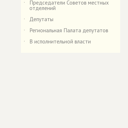
Председатели Советов местных
˙
отделений
Депутаты
˙
Региональная Палата депутатов
˙
В исполнительной власти
˙