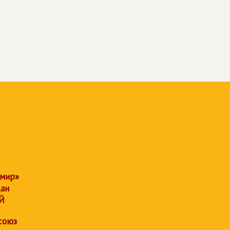
 мир»
дан
Й
союз