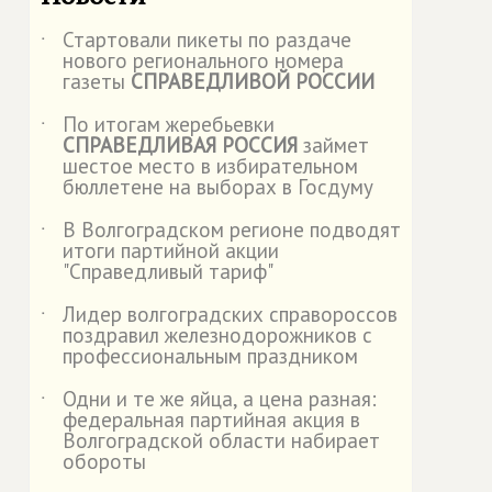
Стартовали пикеты по раздаче
˙
нового регионального номера
газеты
СПРАВЕДЛИВОЙ РОССИИ
По итогам жеребьевки
˙
СПРАВЕДЛИВАЯ РОССИЯ
займет
шестое место в избирательном
бюллетене на выборах в Госдуму
В Волгоградском регионе подводят
˙
итоги партийной акции
"Справедливый тариф"
Лидер волгоградских справороссов
˙
поздравил железнодорожников с
профессиональным праздником
Одни и те же яйца, а цена разная:
˙
федеральная партийная акция в
Волгоградской области набирает
обороты