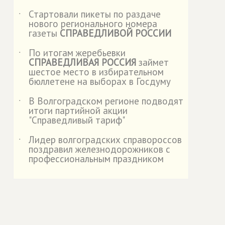
Стартовали пикеты по раздаче
˙
нового регионального номера
газеты
СПРАВЕДЛИВОЙ РОССИИ
По итогам жеребьевки
˙
СПРАВЕДЛИВАЯ РОССИЯ
займет
шестое место в избирательном
бюллетене на выборах в Госдуму
В Волгоградском регионе подводят
˙
итоги партийной акции
"Справедливый тариф"
Лидер волгоградских справороссов
˙
поздравил железнодорожников с
профессиональным праздником